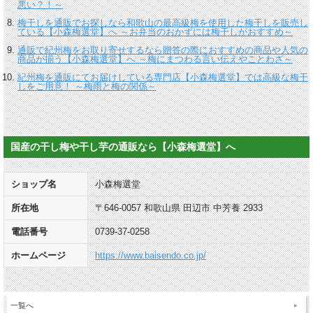
悪い？！～
梅干しを通販でお探しなら和歌山の最高級梅を使用した梅干しを販売し
ている【小森梅選堂】へ ～お弁当のおかずには梅干しがおすすめ～
通販で紀州梅をお取り寄せするなら贈答の際におすすめの商品や人気の
商品が揃う【小森梅選堂】へ ～梅にまつわる言い伝えやことわざ～
紀州梅を通販にてお届けしている専門店【小森梅選堂】では高級な梅干
しをご用意！ ～梅雨と梅の関係～
国産の干し梅や干し芋の通販なら【小森梅選堂】へ
ショップ名
小森梅選堂
所在地
〒646-0057 和歌山県 田辺市 中芳養 2933
電話番号
0739-37-0258
ホームページ
https://www.baisendo.co.jp/
一覧へ