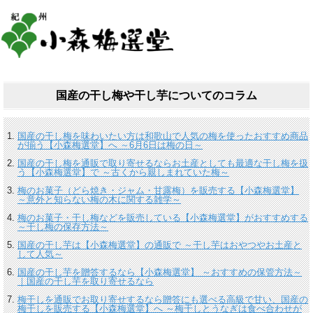
国産の干し梅や干し芋についてのコラム
国産の干し梅を味わいたい方は和歌山で人気の梅を使ったおすすめ商品
が揃う【小森梅選堂】へ ～6月6日は梅の日～
国産の干し梅を通販で取り寄せるならお土産としても最適な干し梅を扱
う【小森梅選堂】で ～古くから親しまれていた梅～
梅のお菓子（どら焼き・ジャム・甘露梅）を販売する【小森梅選堂】
～意外と知らない梅の木に関する雑学～
梅のお菓子・干し梅などを販売している【小森梅選堂】がおすすめする
～干し梅の保存方法～
国産の干し芋は【小森梅選堂】の通販で ～干し芋はおやつやお土産と
して人気～
国産の干し芋を贈答するなら【小森梅選堂】 ～おすすめの保管方法～
｜国産の干し芋を取り寄せるなら
梅干しを通販でお取り寄せするなら贈答にも選べる高級で甘い、国産の
梅干しを販売する【小森梅選堂】へ ～梅干しとうなぎは食べ合わせが